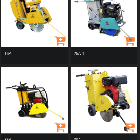
16A
25A-1
35A
30A