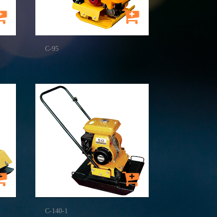
C-95
C-140-1