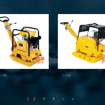
C-180
C-330
1
2
3
4
›
»