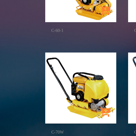
C-60-1
C-70W