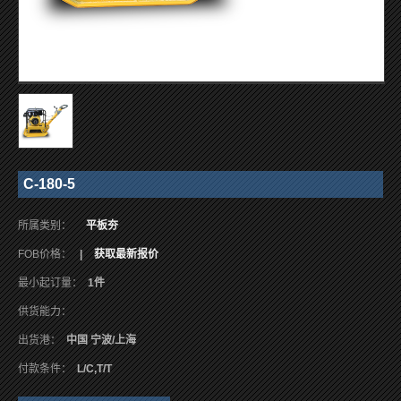
C-180-5
所属类别：
平板夯
FOB价格：
|
获取最新报价
最小起订量：
1件
供货能力：
出货港：
中国 宁波/上海
付款条件：
L/C,T/T