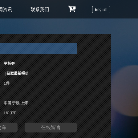
闻资讯
联系我们
English
平板夯
|
获取最新报价
1件
中国 宁波/上海
L/C,T/T
物车
在线留言