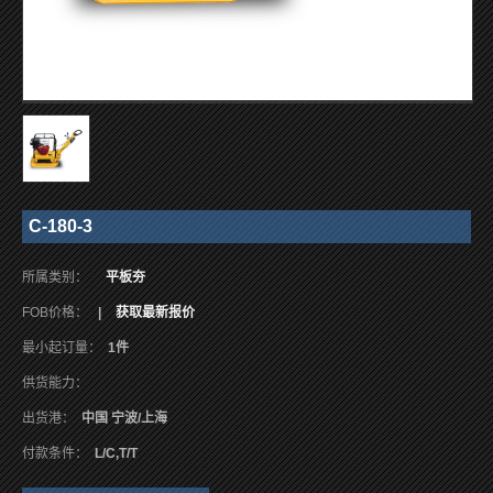
C-180-3
所属类别：
平板夯
FOB价格：
|
获取最新报价
最小起订量：
1件
供货能力：
出货港：
中国 宁波/上海
付款条件：
L/C,T/T