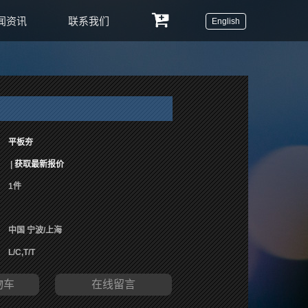
闻资讯
联系我们
English
平板夯
|
获取最新报价
1件
中国 宁波/上海
L/C,T/T
物车
在线留言