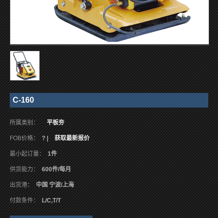
C-160
所属类别：
平板夯
FOB价格：
? |
获取最新报价
最小起订量：
1件
供货能力：
600件/每月
出货港：
中国 宁波/上海
付款条件：
L/C,T/T