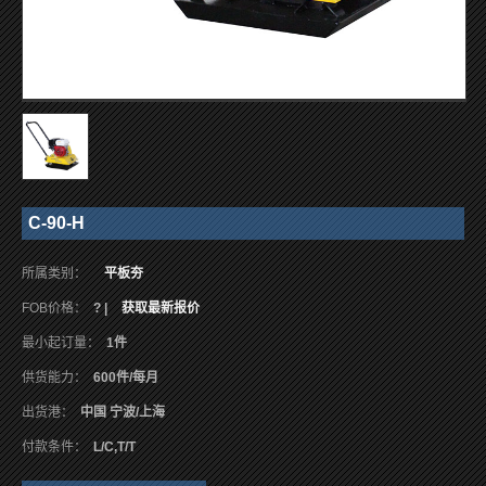
C-90-H
所属类别：
平板夯
FOB价格：
? |
获取最新报价
最小起订量：
1件
供货能力：
600件/每月
出货港：
中国 宁波/上海
付款条件：
L/C,T/T