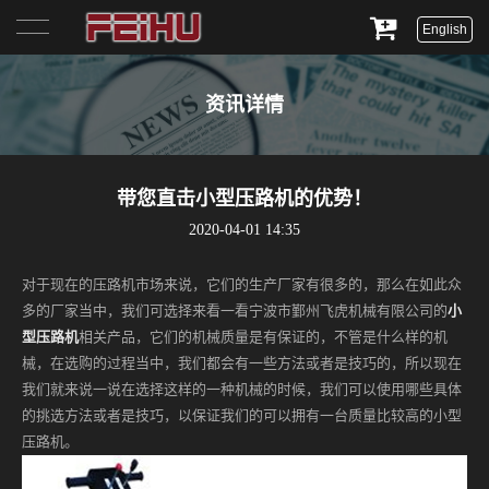
English
首页
资讯详情
关于我们
产品展示
带您直击小型压路机的优势！
2020-04-01 14:35
服务与支持
对于现在的压路机市场来说，它们的生产厂家有很多的，那么在如此众
新闻资讯
多的厂家当中，我们可选择来看一看宁波市鄞州飞虎机械有限公司的
小
型压路机
相关产品，它们的机械质量是有保证的，不管是什么样的机
联系我们
械，在选购的过程当中，我们都会有一些方法或者是技巧的，所以现在
我们就来说一说在选择这样的一种机械的时候，我们可以使用哪些具体
的挑选方法或者是技巧，以保证我们的可以拥有一台质量比较高的小型
压路机。