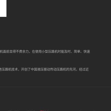
路机面前显得不费余力，在使用小型压路机时能及时、简单、快速
引进压路机技术，开创了中国液压振动传动压路机的先河，经过近