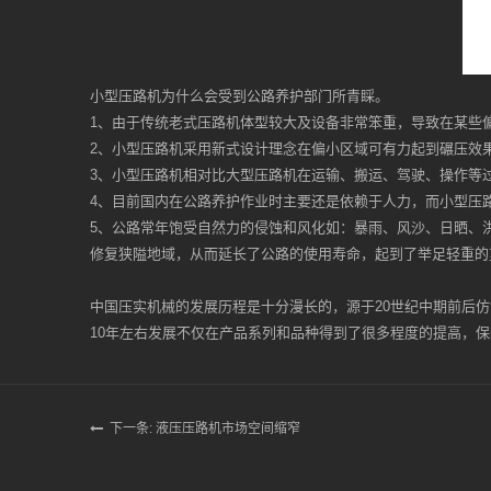
小型压路机为什么会受到公路养护部门所青睬。
1、由于传统老式压路机体型较大及设备非常笨重，导致在某些
2、小型压路机采用新式设计理念在偏小区域可有力起到碾压效
3、小型压路机相对比大型压路机在运输、搬运、驾驶、操作等
4、目前国内在公路养护作业时主要还是依赖于人力，而小型压
5、公路常年饱受自然力的侵蚀和风化如：暴雨、风沙、日晒、
修复狭隘地域，从而延长了公路的使用寿命，起到了举足轻重的
中国压实机械的发展历程是十分漫长的，源于20世纪中期前后
10年左右发展不仅在产品系列和品种得到了很多程度的提高，
下一条: 液压压路机市场空间缩窄