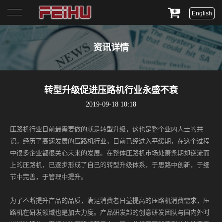
English
首页
资讯详情
关于我们
产品展示
转型升级促进压路机行业永盛不衰
2019-09-18 10:18
服务与支持
压路机行业目前最需要做的就是转型升级，这也是整个业内人士的共
新闻资讯
识。经历了高速发展的压路机行业，目前已经进入平缓期，在这个过程
中很多企业都很关心未来的发展。在整体压路机市场处萧条期却逆流而
联系我们
上的压路机，已逐步形成了自己的转型升级体系，于思路中创新，于细
节中完善，于管理中提升。
为了不断提升产品的品质，满足消费者日益提高的压路机消费需求，压
路机在研发领域也是加大力度。产品研发部的创意研发团队与国内外时