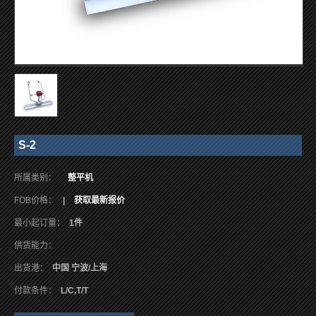
S-2
所属类别：
整平机
FOB价格：
|
获取最新报价
最小起订量：
1件
供货能力：
出货港：
中国 宁波/上海
付款条件：
L/C,T/T