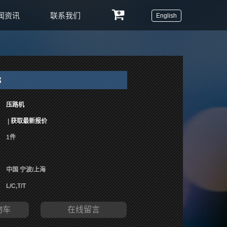
闻资讯
联系我们
English
3
压路机
|
获取最新报价
1件
中国 宁波/上海
L/C,T/T
物车
在线留言