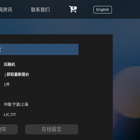
闻资讯
联系我们
English
2
压路机
|
获取最新报价
1件
中国 宁波/上海
L/C,T/T
物车
在线留言