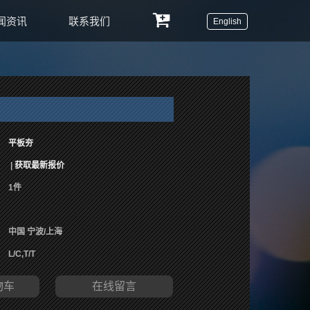
闻资讯
联系我们
English
平板夯
|
获取最新报价
1件
中国 宁波/上海
L/C,T/T
物车
在线留言