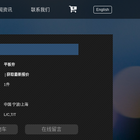
闻资讯
联系我们
English
平板夯
|
获取最新报价
1件
中国 宁波/上海
L/C,T/T
物车
在线留言