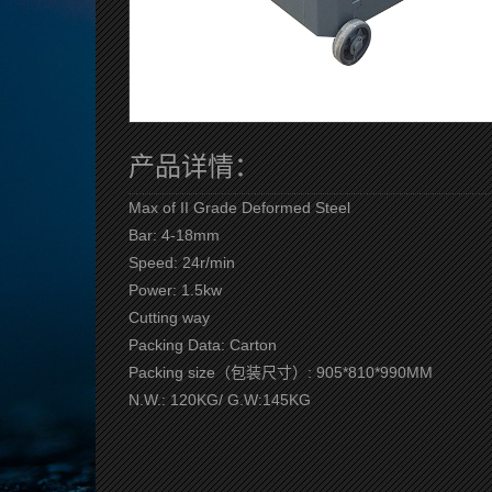
产品详情：
Max of II Grade Deformed Steel
Bar: 4-18mm
Speed: 24r/min
Power: 1.5kw
Cutting way
Packing Data: Carton
Packing size（包装尺寸）: 905*810*990MM
N.W.: 120KG/ G.W:145KG