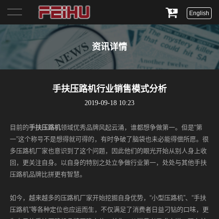
English
首页
资讯详情
关于我们
产品展示
手扶压路机行业销售模式分析
2019-09-18 10:23
服务与支持
目前的
手扶压路机
领域优秀品牌风起云涌，谁都想争做第一。但是“第
新闻资讯
一”这个称号不是想得就可得的，有时争破了脑袋也未必能得偿所愿。很
多压路机厂家也意识到了这个问题，因此他们的眼光开始从别人身上收
联系我们
回，更关注自身。以自身的特别之处立争做行业第一，处处与其他手扶
压路机品牌比拼更有智慧。
如今，越来越多的压路机厂家开始挖掘自身优势，“小型压路机”、“手扶
压路机”等各种定位也应运而生，不仅满足了消费者日益刁钻的口味，更