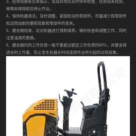
3、经常观察各仪表指示，出现异常应及时停车检查，在原因未找到、
故障未排除前应停止作业。
4、保持机器清洁，及时调整、紧固松动的零部件。尽量减少因零部件
松动而加剧的磨损现象和零部件的丢失。
5、磨合期结束，应对机器进行强制保养。做好检查和调整工作，同时
注意油液的更换。
6、磨合期内的工作负荷一般不要超过额定工作负荷的60%，并要安排
适合的工作量，防止发生机器长时间连续作业所引起的过热现象。