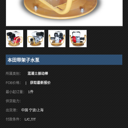
本田带架子水泵
所属类别：
混凝土振动棒
FOB价格：
|
获取最新报价
最小起订量：
1件
供货能力：
出货港：
中国 宁波/上海
付款条件：
L/C,T/T