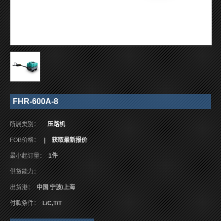
FHR-600A-8
所属类别：
压路机
FOB价格：
|
获取最新报价
最小起订量：
1件
供货能力：
出货港：
中国 宁波/上海
付款条件：
L/C,T/T