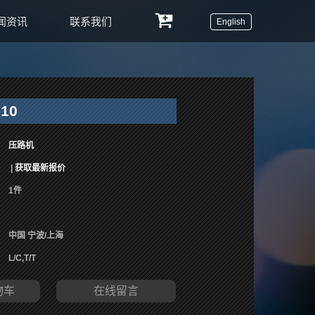
闻资讯
联系我们
English
-10
压路机
|
获取最新报价
1件
中国 宁波/上海
L/C,T/T
物车
在线留言