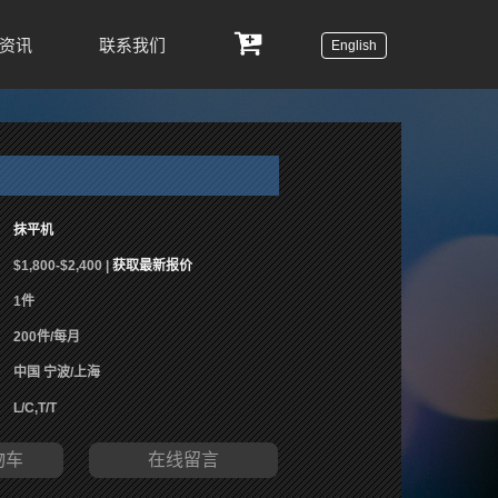
资讯
联系我们
English
抹平机
$1,800-$2,400 |
获取最新报价
1件
200件/每月
中国 宁波/上海
L/C,T/T
物车
在线留言