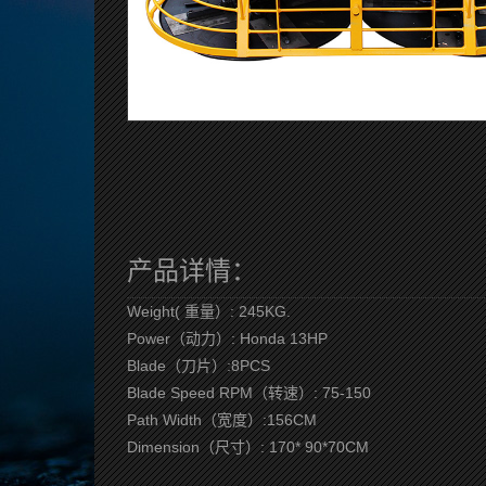
产品详情：
Weight( 重量）: 245KG.
Power（动力）: Honda 13HP
Blade（刀片）:8PCS
Blade Speed RPM（转速）: 75-150
Path Width（宽度）:156CM
Dimension（尺寸）: 170* 90*70CM