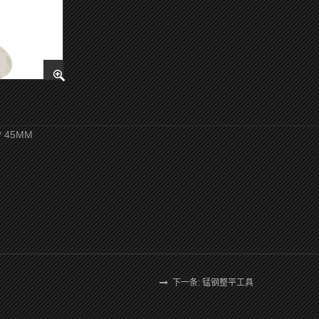
* 45MM
下一条: 锰钢整平工具