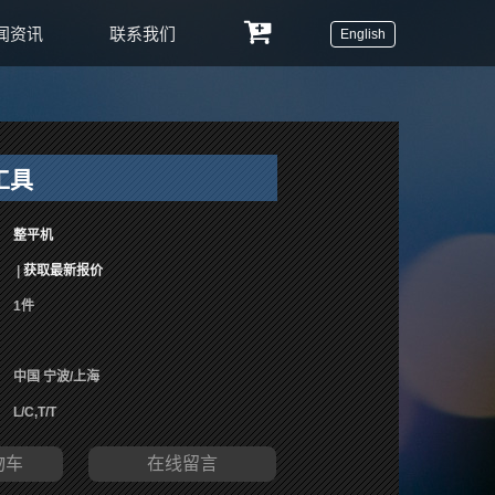
闻资讯
联系我们
English
工具
整平机
|
获取最新报价
1件
中国 宁波/上海
L/C,T/T
物车
在线留言