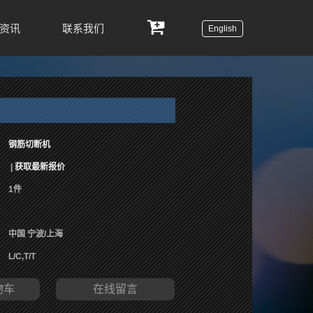
资讯
联系我们
English
钢筋切断机
|
获取最新报价
1件
中国 宁波/上海
L/C,T/T
物车
在线留言